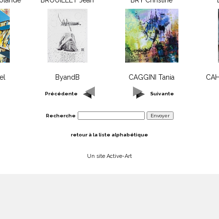
Yolande
BROUILLET Jean
BRY Christine
el
ByandB
CAGGINI Tania
CAH
Précédente
Suivante
Recherche
retour à la liste alphabétique
Un site Active-Art